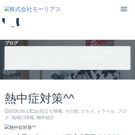
...
ブログ
トップページ
ブログ
ブログ
お役立ち情報
その他
グルメ
トラベル
地域の情報
物件紹介
熱中症対策^^
熱中症対策^^
2026.06.19
お役立ち情報
,
その他
,
グルメ
,
トラベル
,
ブロ
グ
,
地域の情報
,
物件紹介