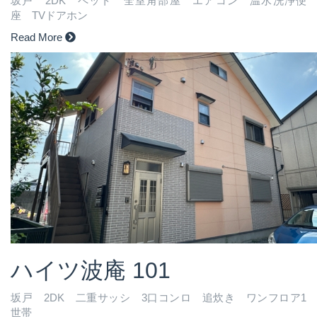
坂戸 2DK ペット 全室角部屋 エアコン 温水洗浄便
座 TVドアホン
Read More
ハイツ波庵 101
坂戸 2DK 二重サッシ 3口コンロ 追炊き ワンフロア1
世帯