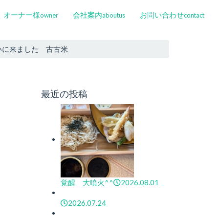
オーナー様
会社案内
お問い合わせ
owner
aboutus
contact
いに来ました 古古米
最近の投稿
覚醒 大噴火^^
2026.08.01
2026.07.24