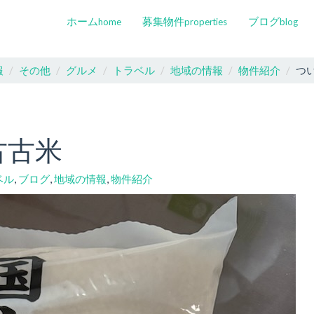
ホーム
募集物件
ブログ
home
properties
blog
報
その他
グルメ
トラベル
地域の情報
物件紹介
つ
古古米
ベル
,
ブログ
,
地域の情報
,
物件紹介