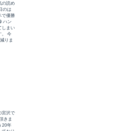
気の読め
日のは
ペで優勝
 ハン
てしまい
。 今
9減りま
の宮沢で
て頂きま
20年