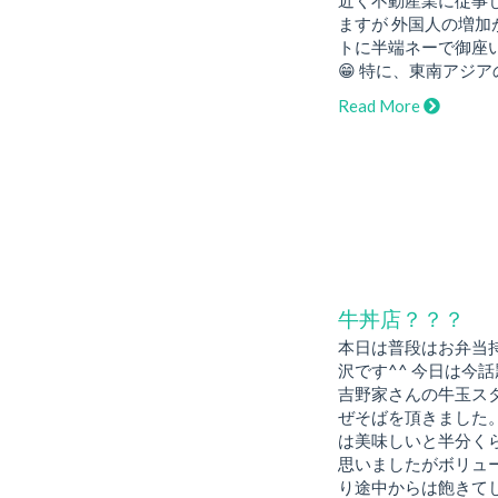
近く不動産業に従事
ますが 外国人の増加
トに半端ネーで御
😁 特に、東南アジア
Read More
牛丼店？？？
本日は普段はお弁当
沢です^^ 今日は今
吉野家さんの牛玉ス
ぜそばを頂きました。
は美味しいと半分く
思いましたがボリュ
り途中からは飽きて