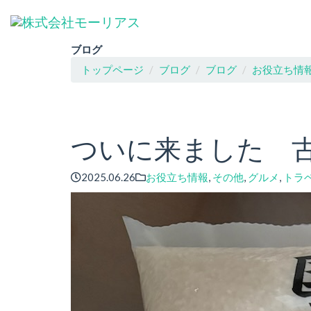
ブログ
トップページ
ブログ
ブログ
お役立ち情
ついに来ました 
2025.06.26
お役立ち情報
,
その他
,
グルメ
,
トラ