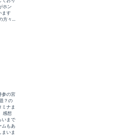
しており
がホン
座います
の方々…
持参の宮
話題？の
タミナま
 感想
らいまで
ームもあ
しまいま