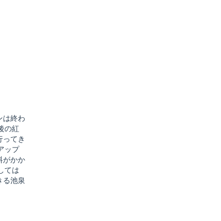
ンは終わ
後の紅
行ってき
アップ
料がかか
しては
きる池泉