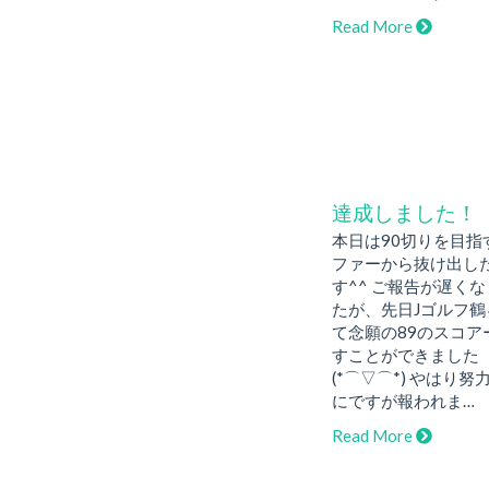
Read More
達成しました！
本日は90切りを目指
ファーから抜け出し
す^^ ご報告が遅く
たが、先日Jゴルフ鶴
て念願の89のスコア
すことができまし
(*⌒▽⌒*) やはり努
にですが報われま…
Read More