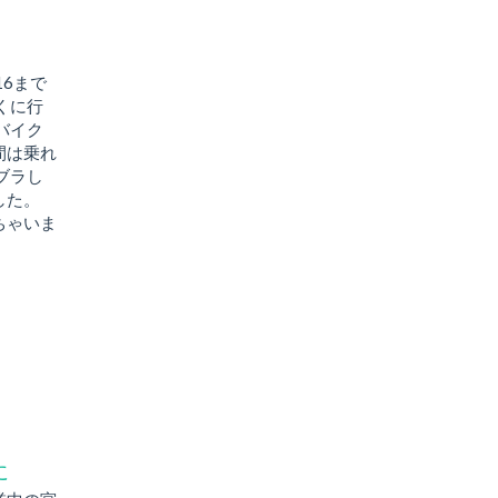
16まで
くに行
バイク
間は乗れ
ブラし
した。
ちゃいま
に