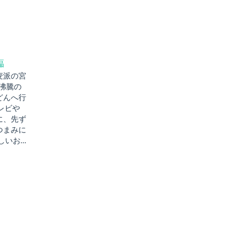
臨
麦派の宮
題沸騰の
どんへ行
レビや
に、先ず
つまみに
しいお…