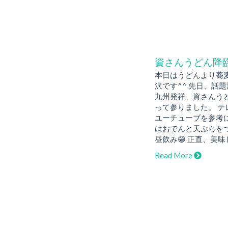
資さんうどん降
本日はうどんより蕎
沢です^^ 先日、話
九州発祥、資さんう
って参りました。 テ
ユーチューブを参考
はおでんと天ぷらを
昼飲み😁 正直、美味
Read More