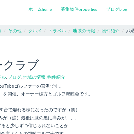
ホーム
募集物件
ブログ
home
properties
blog
報
その他
グルメ
トラベル
地域の情報
物件紹介
武
ークラブ
ベル
,
ブログ
,
地域の情報
,
物件紹介
ouTubeゴルファーの宮沢です。
』を開催、オーナー様方とゴルフ親睦会です。
90台で廻れる様になったのですが（笑）
みが（涙）最後は膝の裏に痛みが、、、
ぎると少しずつ信じられないことが
用金庫さんとの親睦ゴルフ会です。