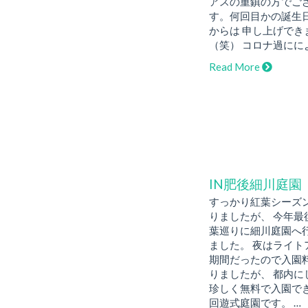
アスの重鎮の方でご
す。何回目かの誕生
からは 申し上げでき
（笑） コロナ過にに
Read More
IN肥後細川庭園
すっかり紅葉シーズ
りましたが、 今年最
葉巡りに細川庭園へ
ました。 夜はライト
期間だったので入園
りましたが、 都内に
珍しく無料で入園で
回遊式庭園です。 …