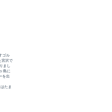
すゴル
た宮沢で
なりまし
ヶ島に
ーを出
た
力はたま