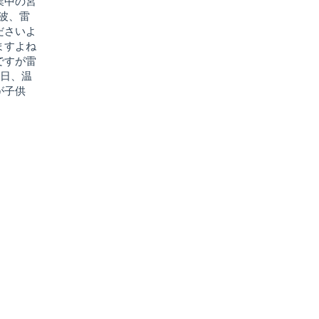
業中の宮
熱波、雷
ださいよ
ますよね
ですが雷
先日、温
が子供