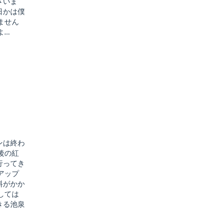
ざいま
日かは僕
ません
よ…
ンは終わ
後の紅
行ってき
アップ
料がかか
しては
きる池泉