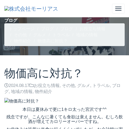
ブログ
トップページ
ブログ
ブログ
お役立ち情報
その他
グルメ
トラベル
地域の情報
物件紹介
物価高に対抗？
物価高に対抗？
2024.08.17
お役立ち情報
,
その他
,
グルメ
,
トラベル
,
ブロ
グ
,
地域の情報
,
物件紹介
本日は夏休みで更に1キロ太った宮沢です^^
残念ですが、こんなに暑くても食欲は衰えません。むしろ飲
酒が増えてカロリーオーバーですね。