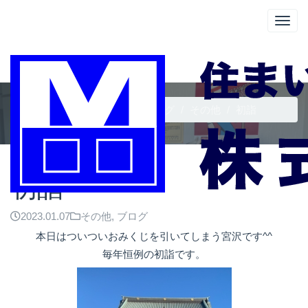
ブログ
トップページ
ブログ
ブログ
その他
初詣
初詣
2023.01.07
その他
,
ブログ
本日はついついおみくじを引いてしまう宮沢です^^
毎年恒例の初詣です。