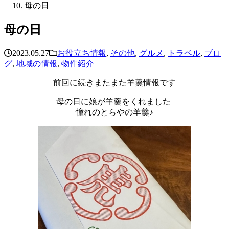
母の日
母の日
2023.05.27
お役立ち情報
,
その他
,
グルメ
,
トラベル
,
ブロ
グ
,
地域の情報
,
物件紹介
前回に続きまたまた羊羹情報です
母の日に娘が羊羹をくれました
憧れのとらやの羊羹♪