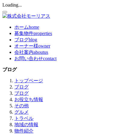
Loading...
ホーム
home
募集物件
properties
ブログ
blog
オーナー様
owner
会社案内
aboutus
お問い合わせ
contact
ブログ
トップページ
ブログ
ブログ
お役立ち情報
その他
グルメ
トラベル
地域の情報
物件紹介