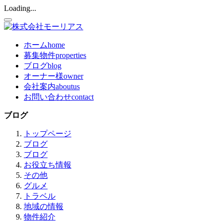
Loading...
ホーム
home
募集物件
properties
ブログ
blog
オーナー様
owner
会社案内
aboutus
お問い合わせ
contact
ブログ
トップページ
ブログ
ブログ
お役立ち情報
その他
グルメ
トラベル
地域の情報
物件紹介