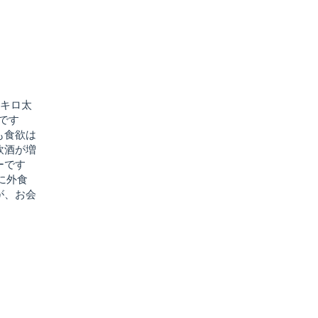
1キロ太
念です
も食欲は
飲酒が増
ーです
に外食
が、お会