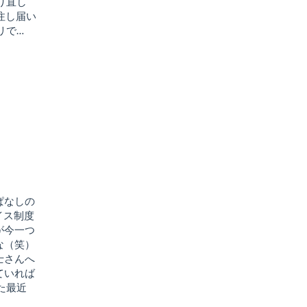
り直し
注し届い
リで…
ぱなしの
イス制度
が今一つ
な（笑）
士さんへ
ていれば
た最近