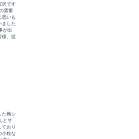
宮沢です
トの需要
に思いも
いました
事が出
皆様、従
した梅シ
んとサ
しており
の小粒な