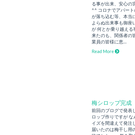
る事が出来、安心の
^^ コロナでアパー
が落ち込む等、本当
よらぬ出来事も御座
が 何とか乗り越える
来たのも、関係者の
業員の皆様に恵…
Read More
梅シロップ完成
前回のブログで発表
ロップ作りですが な
イズを間違えて発注
届いたのは梅干し用