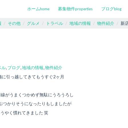
ホーム
募集物件
ブログ
home
properties
blog
報
その他
グルメ
トラベル
地域の情報
物件紹介
新
ベル
,
ブログ
,
地域の情報
,
物件紹介
舗に引っ越してきてもうすぐ2ヶ月
導線がうまくつかめず無駄にうろうろし
ぶつかりそうになったりもしましたが
ようやく慣れてきました 笑