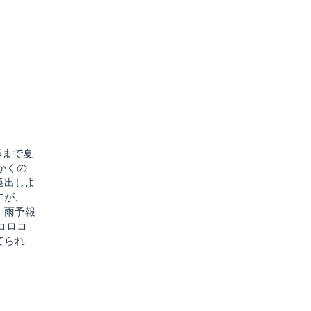
6まで夏
かくの
遠出しよ
すが、
、雨予報
コロコ
てられ