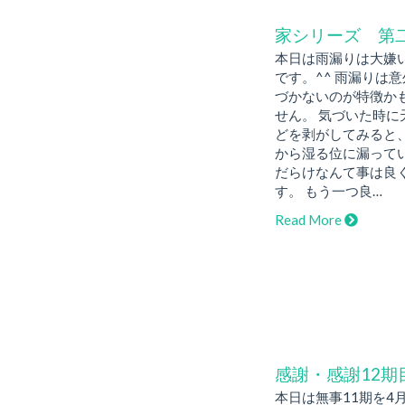
家シリーズ 第
本日は雨漏りは大嫌
です。^^ 雨漏りは
づかないのが特徴か
せん。 気づいた時に
どを剥がしてみると
から湿る位に漏って
だらけなんて事は良
す。 もう一つ良…
Read More
感謝・感謝12期
本日は無事11期を4