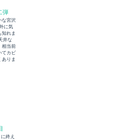
二弾
いな宮沢
意外に気
も知れま
天井な
、相当前
いてカビ
くありま
目
月に終え