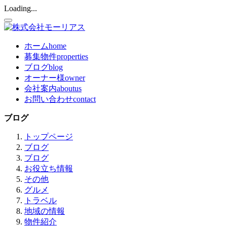
Loading...
ホーム
home
募集物件
properties
ブログ
blog
オーナー様
owner
会社案内
aboutus
お問い合わせ
contact
ブログ
トップページ
ブログ
ブログ
お役立ち情報
その他
グルメ
トラベル
地域の情報
物件紹介