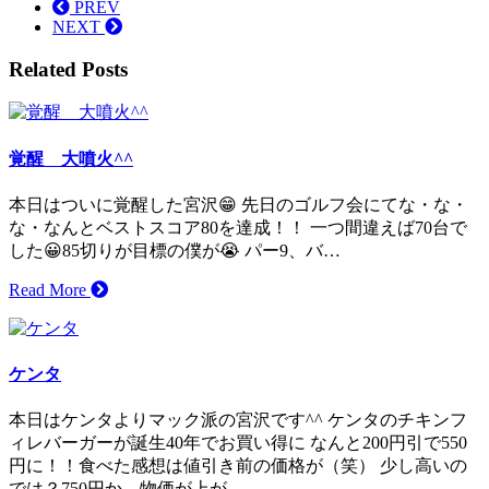
PREV
NEXT
Related Posts
覚醒 大噴火^^
本日はついに覚醒した宮沢😁 先日のゴルフ会にてな・な・
な・なんとベストスコア80を達成！！ 一つ間違えば70台で
した😀85切りが目標の僕が😭 パー9、バ…
Read More
ケンタ
本日はケンタよりマック派の宮沢です^^ ケンタのチキンフ
ィレバーガーが誕生40年でお買い得に なんと200円引で550
円に！！食べた感想は値引き前の価格が（笑） 少し高いの
では？750円か、物価が上が…